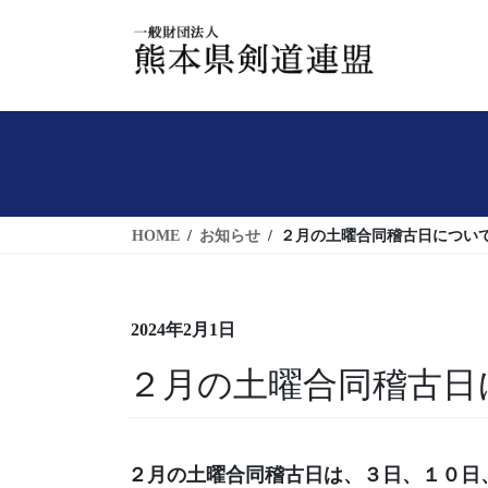
コ
ナ
ン
ビ
テ
ゲ
ン
ー
ツ
シ
へ
ョ
ス
ン
キ
に
HOME
お知らせ
２月の土曜合同稽古日につい
ッ
移
プ
動
2024年2月1日
２月の土曜合同稽古日
２月の土曜合同稽古日は、３日、１０日