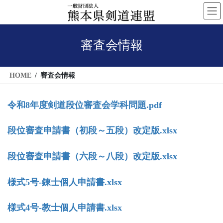
コ
ナ
ン
ビ
テ
ゲ
審査会情報
ン
ー
ツ
シ
へ
ョ
HOME
審査会情報
ス
ン
キ
に
令和8年度剣道段位審査会学科問題.pdf
ッ
移
プ
動
段位審査申請書（初段～五段）改定版.xlsx
段位審査申請書（六段～八段）改定版.xlsx
様式5号-錬士個人申請書.xlsx
様式4号-教士個人申請書.xlsx