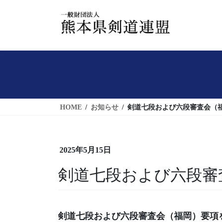
コ
ナ
ン
ビ
テ
ゲ
ン
ー
ツ
シ
へ
ョ
ス
ン
キ
に
HOME
お知らせ
剣道七段および六段審査会（
ッ
移
プ
動
2025年5月15日
剣道七段および六段審
剣道七段および六段審査会（福岡）要項