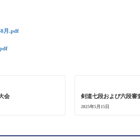
。
.pdf
df
大会
剣道七段および六段審
2025年5月15日