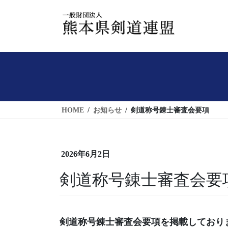
コ
ナ
ン
ビ
テ
ゲ
ン
ー
ツ
シ
へ
ョ
ス
ン
キ
に
HOME
お知らせ
剣道称号錬士審査会要項
ッ
移
プ
動
2026年6月2日
剣道称号錬士審査会要
剣道称号錬士審査会要項を掲載しており