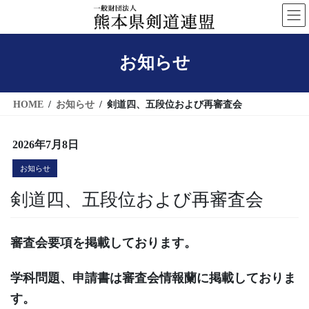
コ
ナ
ン
ビ
テ
ゲ
お知らせ
ン
ー
ツ
シ
へ
ョ
HOME
お知らせ
剣道四、五段位および再審査会
ス
ン
キ
に
2026年7月8日
ッ
移
お知らせ
プ
動
剣道四、五段位および再審査会
審査会要項を掲載しております。
学科問題、申請書は審査会情報蘭に掲載しておりま
す。