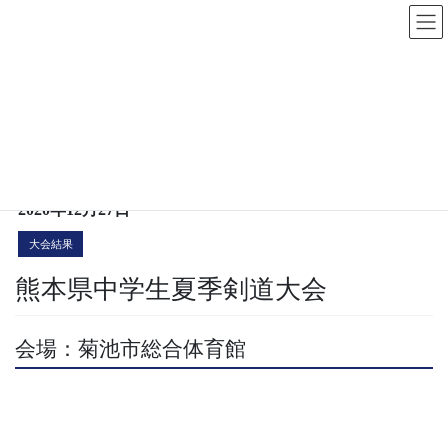
コ
ナ
ン
ビ
テ
ゲ
大会結果
ン
ー
ツ
シ
へ
ョ
HOME
大会結果
熊本県中学生夏季剣道大会
ス
ン
キ
に
2020年12月27日
ッ
移
大会結果
プ
動
熊本県中学生夏季剣道大会
会場：菊池市総合体育館