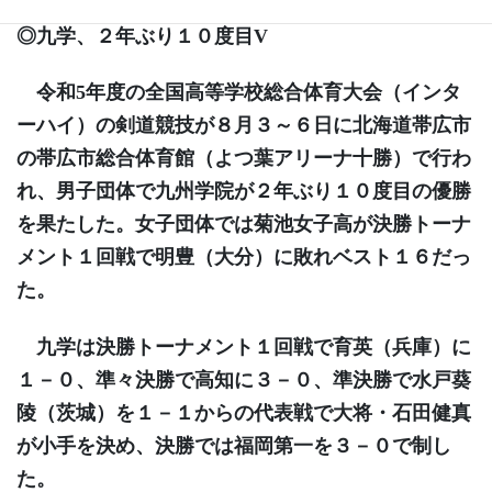
◎九学、２年ぶり１０度目V
令和5年度の全国高等学校総合体育大会（インタ
ーハイ）の剣道競技が８月３～６日に北海道帯広市
の帯広市総合体育館（よつ葉アリーナ十勝）で行わ
れ、男子団体で九州学院が２年ぶり１０度目の優勝
を果たした。女子団体では菊池女子高が決勝トーナ
メント１回戦で明豊（大分）に敗れベスト１６だっ
た。
九学は決勝トーナメント１回戦で育英（兵庫）に
１－０、準々決勝で高知に３－０、準決勝で水戸葵
陵（茨城）を１－１からの代表戦で大将・石田健真
が小手を決め、決勝では福岡第一を３－０で制し
た。