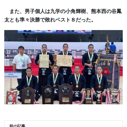
また、男子個人は九学の小角輝樹、熊本西の谷鳳
太とも準々決勝で敗れベスト８だった。
前の記事