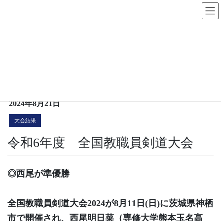
コ
ナ
ン
ビ
テ
ゲ
大会結果
ン
ー
ツ
シ
へ
ョ
HOME
大会結果
令和6年度 全国教職員剣道大会
ス
ン
キ
に
2024年8月21日
ッ
移
大会結果
プ
動
令和6年度 全国教職員剣道大会
◎西尾が準優勝
全国教職員剣道大会2024が8月11日(日)に茨城県神栖
市で開催され、西尾明日菜（専修大学熊本玉名高