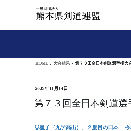
コ
ナ
ン
ビ
テ
ゲ
ン
ー
ツ
シ
へ
ョ
ス
ン
キ
に
HOME
大会結果
第７３回全日本剣道選手権大
ッ
移
プ
動
2025年11月14日
第７３回全日本剣道選
◎星子（九学高出）、２度目の日本一 