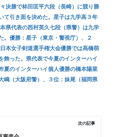
々決勝で林田匡平六段（長崎）に競り勝
いて引き面を決めた。星子は九学高３年
本県代表の西村英久七段（県警）は九学
た。優勝：星子（東京・警視庁）、２
日本女子剣道選手権大会優勝では高橋萌
を飾った。県代表で今夏のインターハイ
昨夏のインターハイ個人優勝の橋本陽菜
大嶋（大阪府警）、３位：妹尾（福岡県
次の記事
再審査会