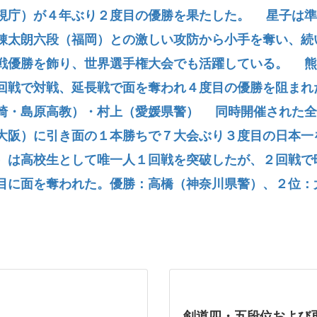
視庁）が４年ぶり２度目の優勝を果たした。 星子は準
錬太朗六段（福岡）との激しい攻防から小手を奪い、続
戦優勝を飾り、世界選手権大会でも活躍している。 熊
回戦で対戦、延長戦で面を奪われ４度目の優勝を阻まれ
崎・島原高教）・村上（愛媛県警） 同時開催された全
大阪）に引き面の１本勝ちで７大会ぶり３度目の日本一
）は高校生として唯一人１回戦を突破したが、２回戦で
目に面を奪われた。優勝：高橋（神奈川県警）、２位：
剣道四・五段位および