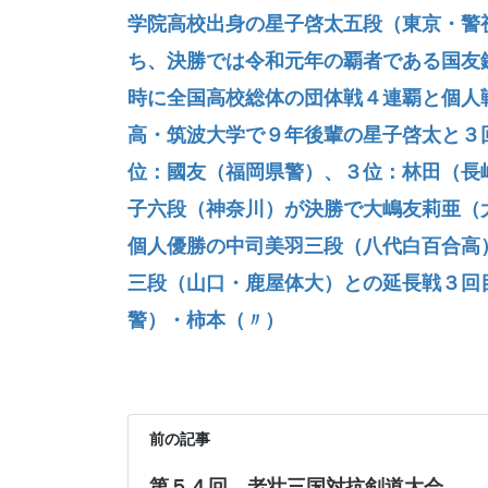
学院高校出身の星子啓太五段（東京・警
ち、決勝では令和元年の覇者である国友
時に全国高校総体の団体戦４連覇と個人
高・筑波大学で９年後輩の星子啓太と３
位：國友（福岡県警）、３位：林田（長
子六段（神奈川）が決勝で大嶋友莉亜（
個人優勝の中司美羽三段（八代白百合高
三段（山口・鹿屋体大）との延長戦３回
警）・柿本（〃）
前の記事
第５４回 老壮三国対抗剣道大会