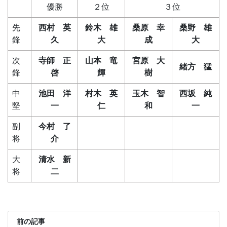
優勝
２位
３位
先
西村 英
鈴木 雄
桑原 幸
桑野 雄
鋒
久
大
成
大
次
寺師 正
山本 竜
宮原 大
緒方 猛
鋒
啓
輝
樹
中
池田 洋
村木 英
玉木 智
西坂 純
堅
一
仁
和
一
副
今村 了
将
介
大
清水 新
将
二
前の記事