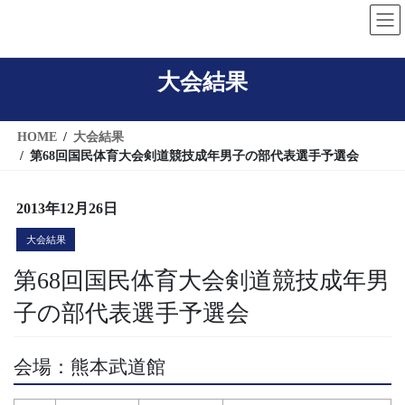
コ
ナ
ン
ビ
テ
ゲ
大会結果
ン
ー
ツ
シ
へ
ョ
HOME
大会結果
ス
ン
第68回国民体育大会剣道競技成年男子の部代表選手予選会
キ
に
ッ
移
2013年12月26日
プ
動
大会結果
第68回国民体育大会剣道競技成年男
子の部代表選手予選会
会場：熊本武道館