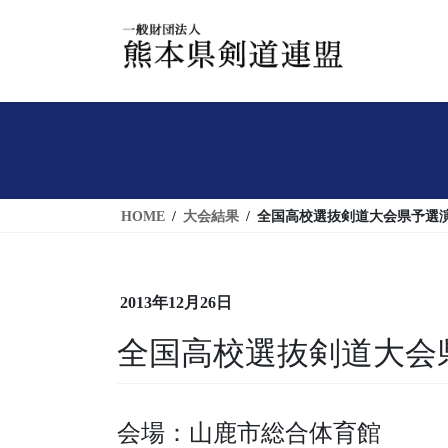
コ
ナ
ン
ビ
テ
ゲ
ン
ー
ツ
シ
へ
ョ
ス
ン
キ
に
HOME
大会結果
全国高校選抜剣道大会県予選
ッ
移
プ
動
2013年12月26日
全国高校選抜剣道大会
会場：山鹿市総合体育館