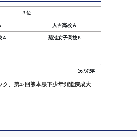
３位
Ａ
人吉高校Ａ
校Ａ
菊池女子高校B
次の記事
ック、第42回熊本県下少年剣道練成大