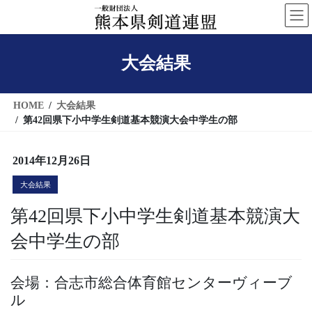
コ
ナ
ン
ビ
テ
ゲ
大会結果
ン
ー
ツ
シ
へ
ョ
HOME
大会結果
ス
ン
第42回県下小中学生剣道基本競演大会中学生の部
キ
に
ッ
移
2014年12月26日
プ
動
大会結果
第42回県下小中学生剣道基本競演大
会中学生の部
会場：合志市総合体育館センターヴィーブ
ル