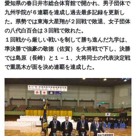
愛知県の春日井市総合体育館で開かれ、男子団体で
九州学院が６連覇を達成し過去最多記録を更新し
た。県勢では東海大星翔が２回戦で敗退、女子団体
の八代白百合は３回戦で敗れた。
１回戦から厳しい戦いを制して勝ち進んだ九学は、
準決勝で強豪の敬徳（佐賀）を大将戦で下し、決勝
では島原（長崎）と１－１、大将同士の代表決定戦
で重黒木が面を決め連覇を達成した。