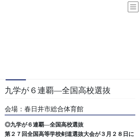
コ
ナ
ン
ビ
テ
ゲ
大会結果
ン
ー
ツ
シ
へ
ョ
HOME
大会結果
九学が６連覇―全国高校選抜
ス
ン
キ
に
2018年12月27日
ッ
移
大会結果
プ
動
九学が６連覇―全国高校選抜
会場：春日井市総合体育館
◎九学が６連覇―全国高校選抜
第２７回全国高等学校剣道選抜大会が３月２８日に