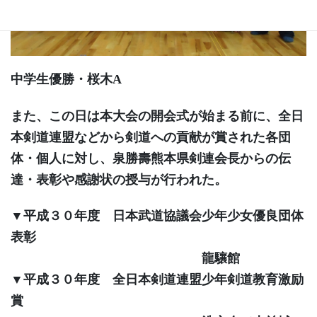
中学生優勝・桜木A
また、この日は本大会の開会式が始まる前に、全日
本剣道連盟などから剣道への貢献が賞された各団
体・個人に対し、泉勝壽熊本県剣連会長からの伝
達・表彰や感謝状の授与が行われた。
▼平成３０年度 日本武道協議会少年少女優良団体
表彰
龍驤館
▼平成３０年度 全日本剣道連盟少年剣道教育激励
賞