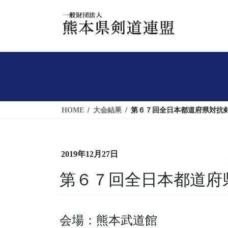
コ
ナ
ン
ビ
テ
ゲ
ン
ー
ツ
シ
へ
ョ
ス
ン
キ
に
HOME
大会結果
第６７回全日本都道府県対抗
ッ
移
プ
動
2019年12月27日
第６７回全日本都道府
会場：熊本武道館