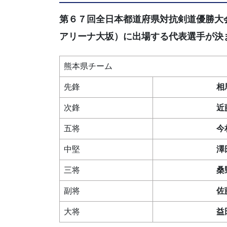
第６７回全日本都道府県対抗剣道優勝大
アリーナ大坂）に出場する代表選手が決
熊本県チーム
先鋒
相
次鋒
近
五将
今
中堅
澤
三将
桑
副将
佐
大将
益