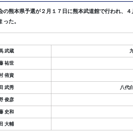
会の熊本県予選が２月１７日に熊本武道館で行われ、４
まった。
馬 武蔵
藤 祐世
村 侑資
田 武秀
八代
野 俊彦
藤 史和
田 大輔