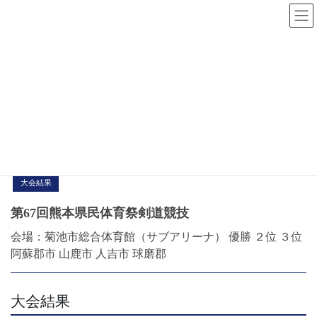
コ
ナ
ン
ビ
テ
ゲ
2012年9月
ン
ー
ツ
シ
へ
ョ
HOME
2012年9月
ス
ン
キ
に
2012年9月16日
ッ
移
プ
動
大会結果
第67回熊本県民体育祭剣道競技
会場：菊池市総合体育館（サブアリーナ） 優勝 ２位 ３位
阿蘇郡市 山鹿市 人吉市 球磨郡
大会結果