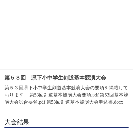
◎白川中で必修授業―礼儀作法から残心まで 熊本市立白
川中学校（熊本市中央区）では令和７年１１月１９日から
２８日にかけての延べ５日間、剣道の授業が行われた。ス
ポーツ庁委託事業の一環で、一般財団法人熊本県剣道連盟
では講師とし […]
2025年12月3日
お知らせ
第５３回 県下小中学生剣道基本競演大会
第５３回県下小中学生剣道基本競演大会の要項を掲載して
おります。 第53回剣道基本競演大会要項.pdf 第53回基本競
演大会試合要領.pdf 第53回剣道基本競演大会申込書.docx
大会結果