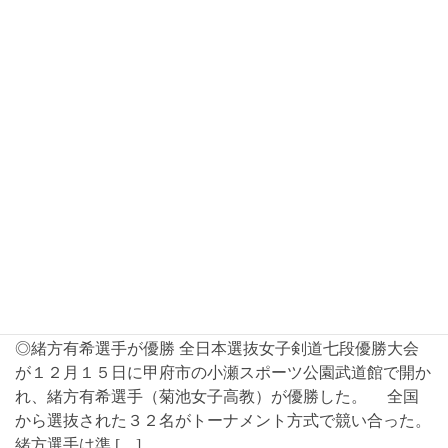
2025年1月25日
お知らせ
２月土曜合同稽古日について
稽古日は１日、８日、１５日、２２日です。
2025年1月22日
大会結果
山梨県剣道連盟設立７０周年記念 全日本選抜女子
剣道七段優勝大会
◎緒方有希選手が優勝 全日本選抜女子剣道七段優勝大会
が１２月１５日に甲府市の小瀬スポーツ公園武道館で開か
れ、緒方有希選手（菊池女子高教）が優勝した。 全国
から選抜された３２名がトーナメント方式で競い合った。
緒方選手は準 […]